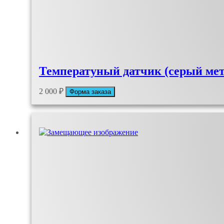
Температуный датчик (серый мет
2 000
₽
Форма заказа