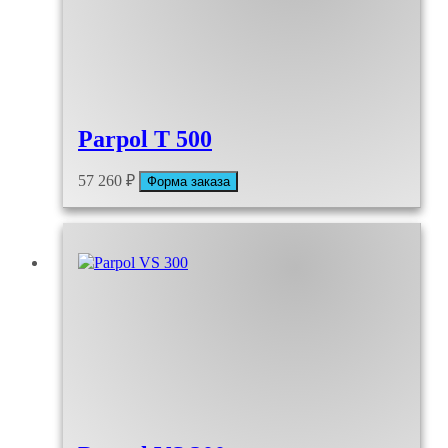
Parpol T 500
57 260
₽
Форма заказа