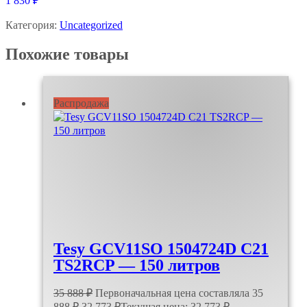
1 830
₽
Категория:
Uncategorized
Похожие товары
Распродажа
Tesy GCV11SO 1504724D C21
TS2RCP — 150 литров
35 888
₽
Первоначальная цена составляла 35
888 ₽.
32 773
₽
Текущая цена: 32 773 ₽.